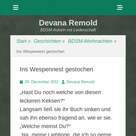
Menü
Sho
Head
Devana Remold
Side
BDSM-Autorin mit Leidenschaft
Cont
Start
»
Geschichten
»
BDSM-Weihnachten
»
Ins Wespennest gestochen
Ins Wespennest gestochen
Veröffentlicht
Autor
24. Dezember 2011
Devana Remold
am
„Hast Du noch welche von diesen
leckeren Keksen?“
Langsam ließ sie ihr Buch sinken und
sah ihn ebenso fragend an, wie er sie.
„Welche meinst Du?“
„Na, meine Lieblinge, die ich so gerne