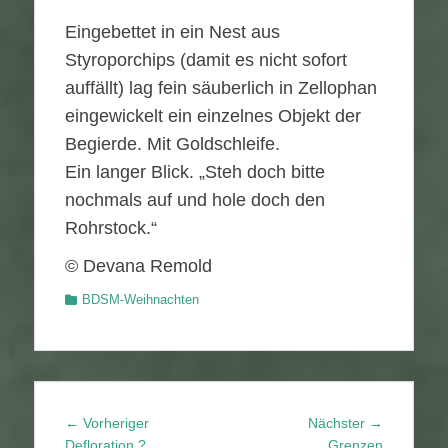
Eingebettet in ein Nest aus
Styroporchips (damit es nicht sofort
auffällt) lag fein säuberlich in Zellophan
eingewickelt ein einzelnes Objekt der
Begierde. Mit Goldschleife.
Ein langer Blick. „Steh doch bitte
nochmals auf und hole doch den
Rohrstock.“
© Devana Remold
Kategorien
BDSM-Weihnachten
Beitragsnavigation
Vorheriger
Nächster
← Vorheriger
Nächster →
Beitrag:
Beitrag:
Defloration ?
Grenzen