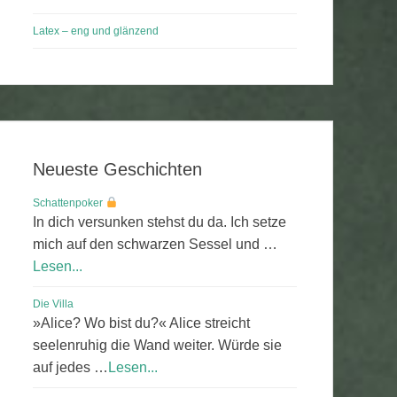
Latex – eng und glänzend
Neueste Geschichten
Schattenpoker
In dich versunken stehst du da. Ich setze
mich auf den schwarzen Sessel und …
Lesen...
Die Villa
»Alice? Wo bist du?« Alice streicht
seelenruhig die Wand weiter. Würde sie
auf jedes …
Lesen...