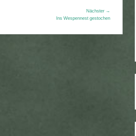
Nächster
Nächster →
Beitrag:
Ins Wespennest gestochen