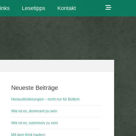
Show
inks
Lesetipps
Kontakt
Header
Sidebar
Content
Neueste Beiträge
Herausforderungen – nicht nur für Bottom
Wie ist es, dominant zu sein
Wie ist es, submissiv zu sein
Mit dem Kink hadern