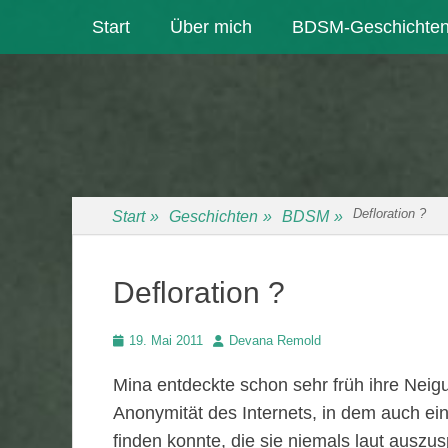
Primäres Menü
Zum
Start
Über mich
BDSM-Geschichte
Inhalt
springen
Defloration ?
Start
»
Geschichten
»
BDSM
»
Defloration ?
Veröffentlicht
Autor
19. Mai 2011
Devana Remold
am
Mina entdeckte schon sehr früh ihre Neig
Anonymität des Internets, in dem auch ei
finden konnte, die sie niemals laut ausz