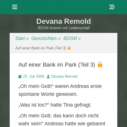
Menü
Sho
Head
Devana Remold
Side
BDSM-Autorin mit Leidenschaft
Cont
Start
»
Geschichten
»
BDSM
»
Auf einer Bank im Park (Teil 3)
Auf einer Bank im Park (Teil 3)
Veröffentlicht
Autor
23. Juli 2009
Devana Remold
am
„Oh mein Gott!“ waren Andreas erste
spontane Worte gewesen.
„Was ist los?“ hatte Tina gefragt.
„Oh mein Gott, das kann doch nicht
wahr sein!“ Andreas hatte wie gebannt