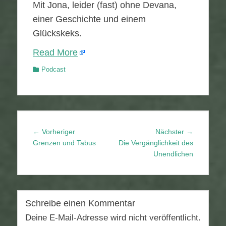
Mit Jona, leider (fast) ohne Devana,
einer Geschichte und einem
Glückskeks.
Read More
Kategorien
Podcast
Beitragsnavigation
Vorheriger
Nächster
← Vorheriger
Nächster →
Beitrag:
Beitrag:
Grenzen und Tabus
Die Vergänglichkeit des
Unendlichen
Schreibe einen Kommentar
Deine E-Mail-Adresse wird nicht veröffentlicht.