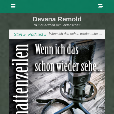
Menü
Sho
Head
Devana Remold
Side
BDSM-Autorin mit Leidenschaft
Cont
Wenn ich das schon wieder sehe …
Start
»
Podcast
»