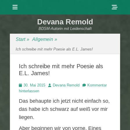
Menü
Sho
Head
Devana Remold
Side
BDSM-Autorin mit Leidenschaft
Cont
Start
»
Allgemein
»
Ich schreibe mit mehr Poesie als E.L. James!
Ich schreibe mit mehr Poesie als
E.L. James!
Veröffentlicht
Autor
30. Mai 2015
Devana Remold
Kommentar
am
hinterlassen
Das behaupte ich jetzt nicht einfach so,
das habe ich schwarz auf weiß vor mir
liegen.
Aber beginnen wir von vorne. Eines