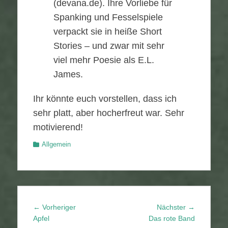
(devana.de). Ihre Vorliebe für
Spanking und Fesselspiele
verpackt sie in heiße Short
Stories – und zwar mit sehr
viel mehr Poesie als E.L.
James.
Ihr könnte euch vorstellen, dass ich
sehr platt, aber hocherfreut war. Sehr
motivierend!
Kategorien
Allgemein
Beitragsnavigation
Vorheriger
Nächster
← Vorheriger
Nächster →
Beitrag:
Beitrag:
Apfel
Das rote Band