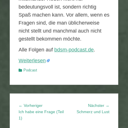
bedeutungsvoll ist, sondern richtig
Spaß machen kann. Vor allem, wenn es
Fragen sind, die man üblicherweise
nicht stellt und manchmal auch nicht
gestellt bekommen möchte.
Alle Folgen auf
⁠⁠⁠⁠⁠bdsm-podcast.de⁠⁠⁠⁠
⁠.
Weiterlesen
Kategorien
Podcast
Beitragsnavigation
Vorheriger
Nächster
← Vorheriger
Nächster →
Beitrag:
Beitrag:
Ich habe eine Frage (Teil
Schmerz und Lust
1)